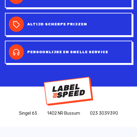
ALTIJD SCHERPE PRIJZEN
PERSOONLIJKE EN SNELLE SERVICE
Singel 65
1402 NR Bussum
023 3039390