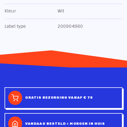
Kleur
Wit
Label type
200904980
GRATIS BEZORGING VANAF € 75
VANDAAG BESTELD = MORGEN IN HUIS