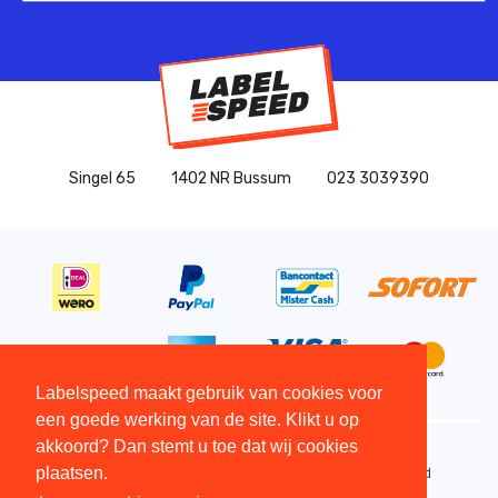
Singel 65
1402 NR Bussum
023 3039390
Labelspeed maakt gebruik van cookies voor
een goede werking van de site. Klikt u op
akkoord? Dan stemt u toe dat wij cookies
plaatsen.
Copyright All Rights Reserved © 2015 - 2026 - Labelspeed