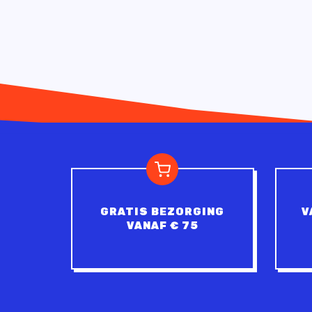
GRATIS BEZORGING
V
VANAF € 75