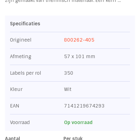
zijn gemaakt van thermisch materiaal. Een kern …
Specificaties
Origineel
800262-405
Afmeting
57 x 101 mm
Labels per rol
350
Kleur
Wit
EAN
7141219674293
Voorraad
Op voorraad
Aantal
Per stuk