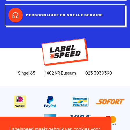
PERSOONLIJKE EN SNELLE SERVICE
Singel 65
1402 NR Bussum
023 3039390
Labelspeed maakt gebruik van cookies voor