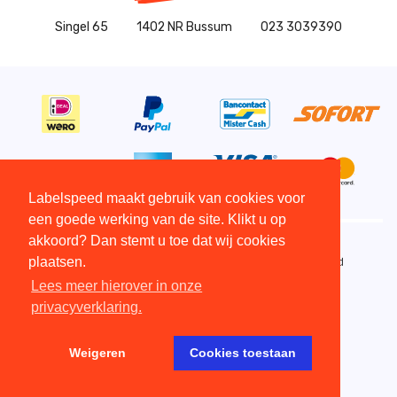
Singel 65
1402 NR Bussum
023 3039390
Labelspeed maakt gebruik van cookies voor
een goede werking van de site. Klikt u op
akkoord? Dan stemt u toe dat wij cookies
plaatsen.
Copyright All Rights Reserved © 2015 - 2026 - Labelspeed
Algemene Voorwaarden
Lees meer hierover in onze
Disclaimer
privacyverklaring.
Copyright
Privacy verklaring
Weigeren
Cookies toestaan
Website by The Cre8ion.Lab