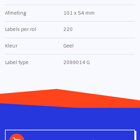
Afmeting
101 x 54 mm
Labels per rol
220
Kleur
Geel
Label type
2099014 G