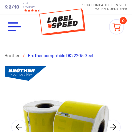
294
100% COMPATIBLE EN VELE
9,2
/
10
REVIEWS
MALEN GOEDKOPER
0
Brother
/
Brother compatible DK22205 Geel