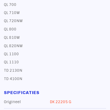
QL 700
QL 710W
QL 720NW
QL 800
QL 810W
QL 820NW
QL 1100
QL 1110
TD 2130N
TD 4100N
SPECIFICATIES
Origineel
DK 22205 G