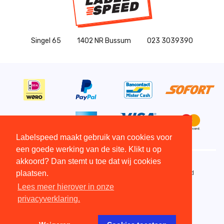
Singel 65
1402 NR Bussum
023 3039390
Labelspeed maakt gebruik van cookies voor
een goede werking van de site. Klikt u op
akkoord? Dan stemt u toe dat wij cookies
plaatsen.
Copyright All Rights Reserved © 2015 - 2026 - Labelspeed
Algemene Voorwaarden
Lees meer hierover in onze
Disclaimer
privacyverklaring.
Copyright
Privacy verklaring