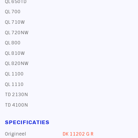
QL 650TD
QL 700
QL 710W
QL 720NW
QL 800
QL 810W
QL 820NW
QL 1100
QL 1110
TD 2130N
TD 4100N
SPECIFICATIES
Origineel
DK 11202 G R