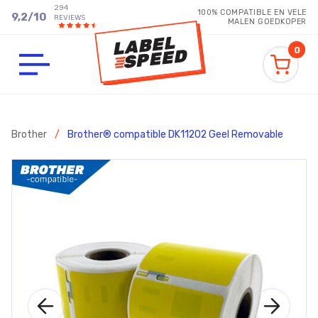
294
100% COMPATIBLE EN VELE
9,2
/
10
REVIEWS
MALEN GOEDKOPER
0
Brother
/
Brother® compatible DK11202 Geel Removable