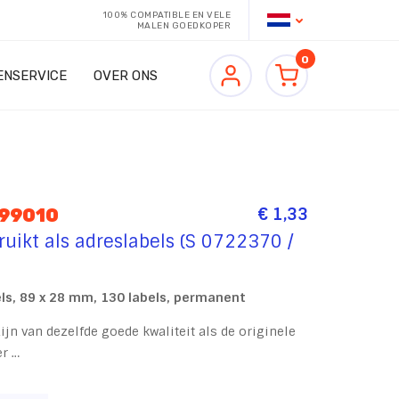
100% COMPATIBLE EN VELE
MALEN GOEDKOPER
0
ENSERVICE
OVER ONS
€ 1,33
 99010
uikt als adreslabels (S 0722370 /
s, 89 x 28 mm, 130 labels, permanent
jn van dezelfde goede kwaliteit als de originele
er …