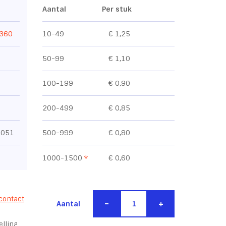
Aantal
Per stuk
 360
10-49
€ 1,25
50-99
€ 1,10
100-199
€ 0,90
200-499
€ 0,85
1051
500-999
€ 0,80
1000-1500
*
€ 0,60
contact
-
+
Aantal
lling