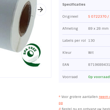
Specificaties
Origineel
S 0722370 /
Afmeting
89 x 28 mm
Labels per rol
130
Kleur
Wit
EAN
871968943
Voorraad
Op voorraad
*
Voor grotere aantallen
neem 
op
//
Bestel nu en ontvang uw beste