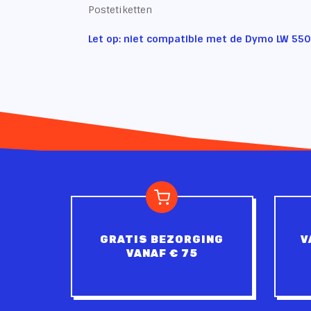
Postetiketten
Let op: niet compatible met de Dymo LW 550
GRATIS BEZORGING
V
VANAF € 75