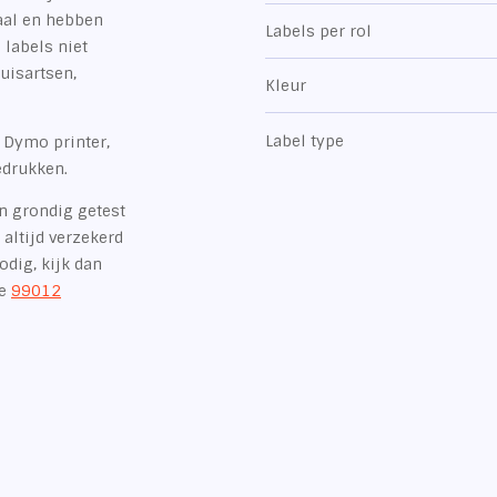
aal en hebben
Labels per rol
 labels niet
uisartsen,
Kleur
Label type
 Dymo printer,
bedrukken.
jn grondig getest
altijd verzekerd
odig, kijk dan
de
99012