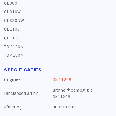
QL 800
QL 810W
QL 820NW
QL 1100
QL 1110
TD 2130N
TD 4100N
SPECIFICATIES
Origineel
DK 11208
Brother® compatible
Labelspeed art nr.
DK11208
Afmeting
38 x 90 mm