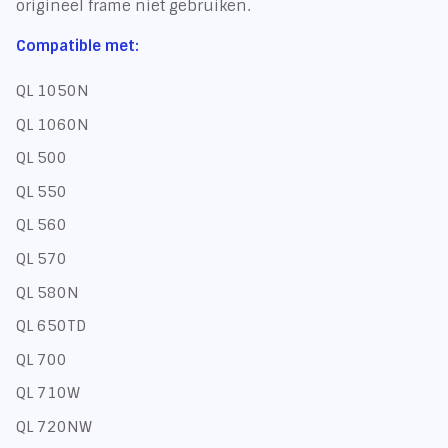
origineel frame niet gebruiken.
Compatible met:
QL 1050N
QL 1060N
QL 500
QL 550
QL 560
QL 570
QL 580N
QL 650TD
QL 700
QL 710W
QL 720NW