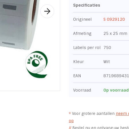
Specificaties
Origineel
S 0929120
Afmeting
25 x 25 mm
Labels per rol
750
Kleur
Wit
EAN
871968943
Voorraad
Op voorraad
*
Voor grotere aantallen
neem 
op
//
Bestel nu en ontvang uw beste