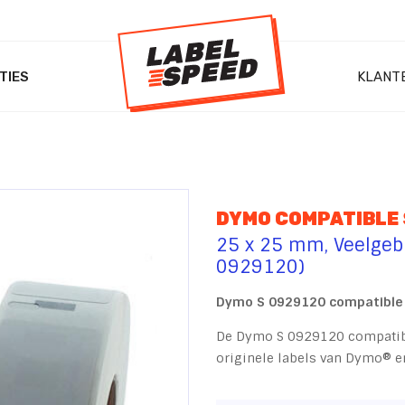
TIES
KLANT
DYMO COMPATIBLE 
25 x 25 mm, Veelgebr
0929120)
Dymo
S 0929120
compatible 
De Dymo S 0929120 compatible
originele labels van Dymo® e