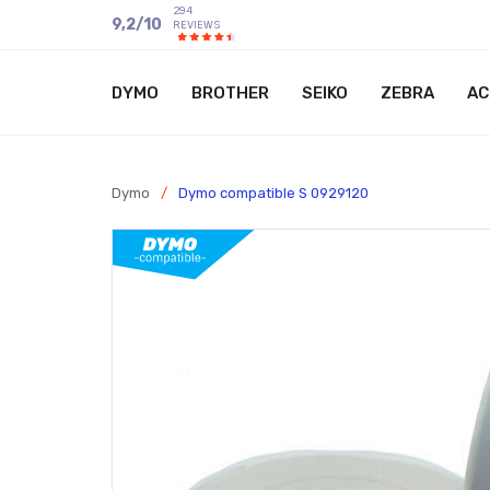
294
9,2
/
10
REVIEWS
DYMO
BROTHER
SEIKO
ZEBRA
AC
Dymo
/
Dymo compatible S 0929120