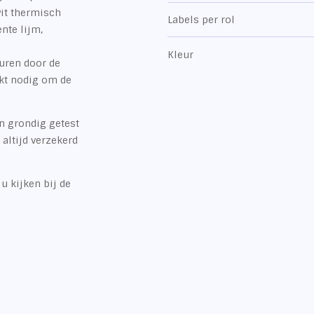
wit thermisch
Labels per rol
nte lijm,
Kleur
euren door de
nkt nodig om de
jn grondig getest
altijd verzekerd
u kijken bij de