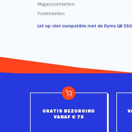
Magazijnetiketten
Postetiketten
Let op: niet compatible met de Dymo LW 550
GRATIS BEZORGING
V
VANAF € 75