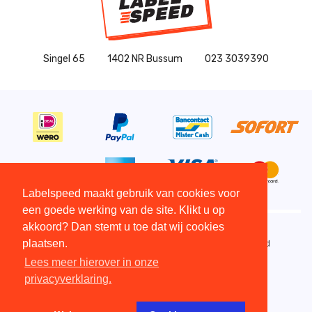
Singel 65
1402 NR Bussum
023 3039390
Labelspeed maakt gebruik van cookies voor
een goede werking van de site. Klikt u op
akkoord? Dan stemt u toe dat wij cookies
plaatsen.
Copyright All Rights Reserved © 2015 - 2026 - Labelspeed
Algemene Voorwaarden
Lees meer hierover in onze
Disclaimer
privacyverklaring.
Copyright